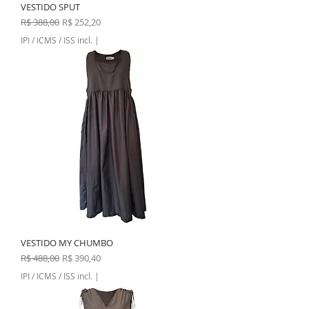
VESTIDO SPUT
Preço normal
Preço promocional
R$ 388,00
R$ 252,20
IPI / ICMS / ISS incl.
|
VESTIDO MY CHUMBO
Preço normal
Preço promocional
R$ 488,00
R$ 390,40
IPI / ICMS / ISS incl.
|