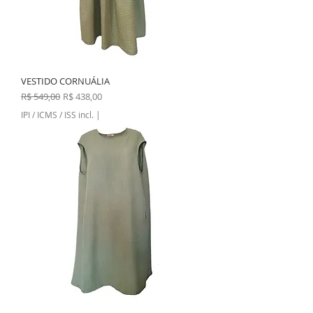
VESTIDO CORNUÁLIA
Preço normal
Preço promocional
R$ 549,00
R$ 438,00
IPI / ICMS / ISS incl.
|