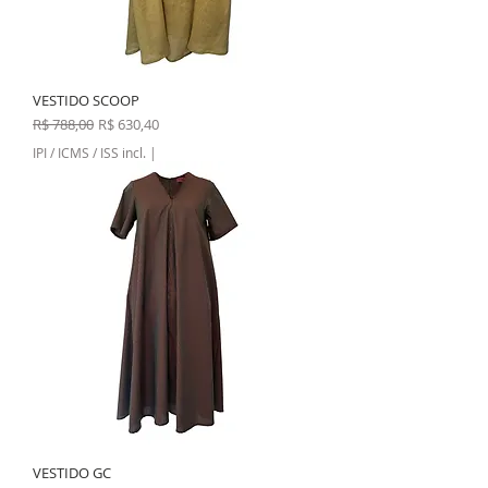
VESTIDO SCOOP
Preço normal
Preço promocional
R$ 788,00
R$ 630,40
IPI / ICMS / ISS incl.
|
VESTIDO GC