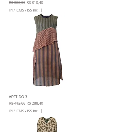
Preço normal
Preço promocional
R$ 388,00
R$ 310,40
IPI / ICMS / ISS incl.
|
VESTIDO 3
Preço normal
Preço promocional
R$ 412,00
R$ 288,40
IPI / ICMS / ISS incl.
|