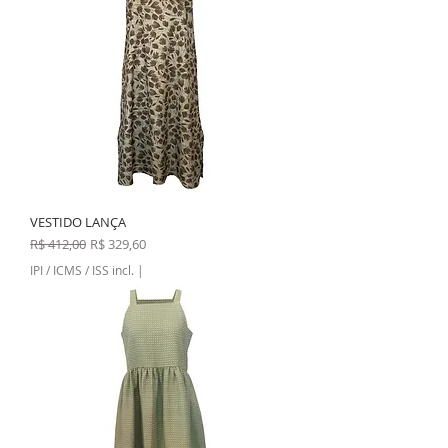
VESTIDO LANÇA
Preço normal
Preço promocional
R$ 412,00
R$ 329,60
IPI / ICMS / ISS incl.
|