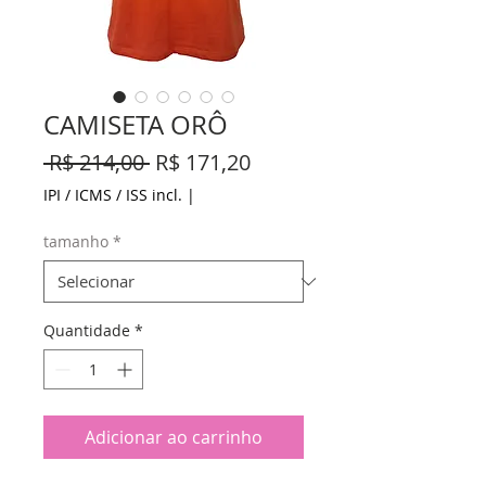
CAMISETA ORÔ
Preço
Preço
 R$ 214,00 
R$ 171,20
normal
promocional
IPI / ICMS / ISS incl.
|
tamanho
*
Quantidade
*
Adicionar ao carrinho