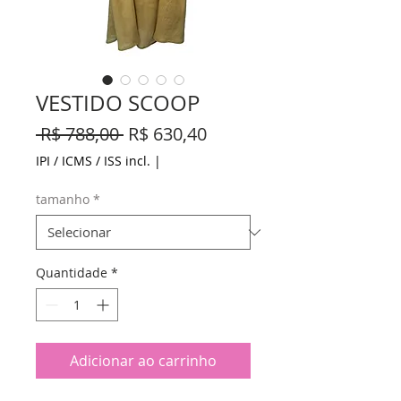
VESTIDO SCOOP
Preço
Preço
 R$ 788,00 
R$ 630,40
normal
promocional
IPI / ICMS / ISS incl.
|
tamanho
*
Quantidade
*
Adicionar ao carrinho