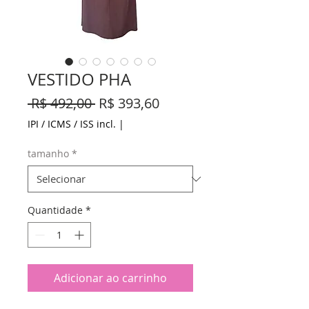
VESTIDO PHA
Preço
Preço
 R$ 492,00 
R$ 393,60
normal
promocional
IPI / ICMS / ISS incl.
|
tamanho
*
Quantidade
*
Adicionar ao carrinho