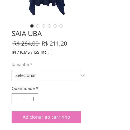
SAIA UBA
Preço
Preço
 R$ 264,00 
R$ 211,20
normal
promocional
IPI / ICMS / ISS incl.
|
tamanho
*
Quantidade
*
Adicionar ao carrinho