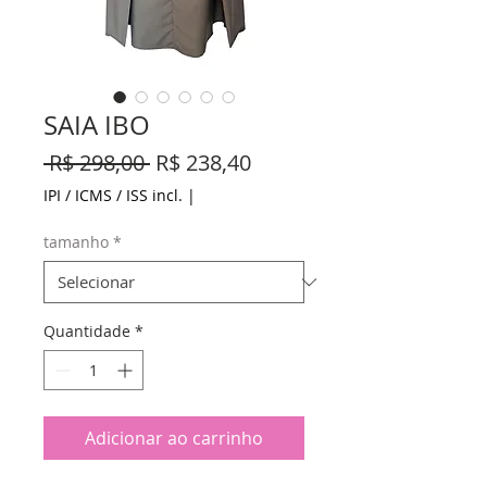
SAIA IBO
Preço
Preço
 R$ 298,00 
R$ 238,40
normal
promocional
IPI / ICMS / ISS incl.
|
tamanho
*
Quantidade
*
Adicionar ao carrinho