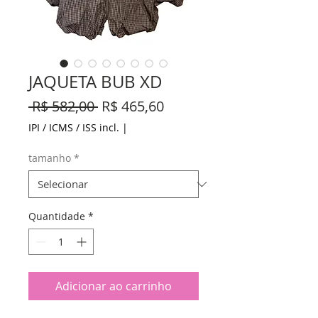
JAQUETA BUB XD
Preço
Preço
 R$ 582,00 
R$ 465,60
normal
promocional
IPI / ICMS / ISS incl.
|
tamanho
*
Quantidade
*
Adicionar ao carrinho