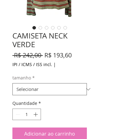
CAMISETA NECK
VERDE
Preço
Preço
 R$ 242,00 
R$ 193,60
normal
promocional
IPI / ICMS / ISS incl.
|
tamanho
*
Quantidade
*
Adicionar ao carrinho