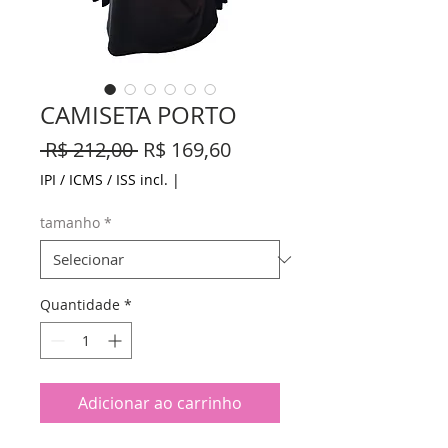
CAMISETA PORTO
Preço
Preço
 R$ 212,00 
R$ 169,60
normal
promocional
IPI / ICMS / ISS incl.
|
tamanho
*
Quantidade
*
Adicionar ao carrinho