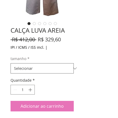
CALÇA LUVA AREIA
Preço
Preço
 R$ 412,00 
R$ 329,60
normal
promocional
IPI / ICMS / ISS incl.
|
tamanho
*
Quantidade
*
Adicionar ao carrinho